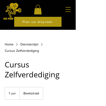
Plan uw afspraak
Home
Dienstenlijst
Cursus Zelfverdediging
Cursus
Zelfverdediging
1 uur
1
Beekstraat
u
u